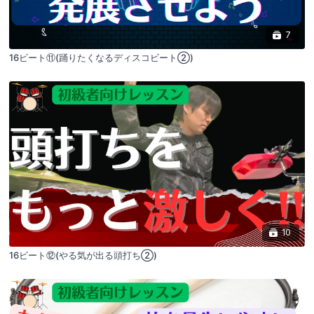
7
16ビート⑪(踊りたくなるディスコビート②)
10
16ビート⑫(やる気が出る頭打ち②)