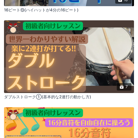
16ビート⑬(ハイハットが4分の16ビート)
7
ダブルストローク①(基本的な2連打の動かし方)