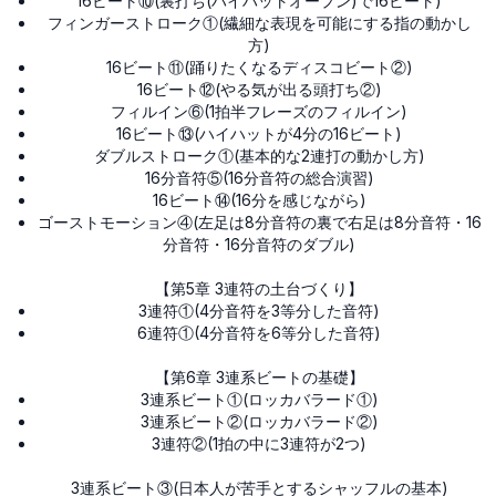
16ビート⑩(裏打ち(ハイハットオープン)で16ビート)
フィンガーストローク①(繊細な表現を可能にする指の動かし
方)
16ビート⑪(踊りたくなるディスコビート②)
16ビート⑫(やる気が出る頭打ち②)
フィルイン⑥(1拍半フレーズのフィルイン)
16ビート⑬(ハイハットが4分の16ビート)
ダブルストローク①(基本的な2連打の動かし方)
16分音符⑤(16分音符の総合演習)
16ビート⑭(16分を感じながら)
ゴーストモーション④(左足は8分音符の裏で右足は8分音符・16
分音符・16分音符のダブル)
【第5章 3連符の土台づくり】
3連符①(4分音符を3等分した音符)
6連符①(4分音符を6等分した音符)
【第6章 3連系ビートの基礎】
3連系ビート①(ロッカバラード①)
3連系ビート②(ロッカバラード②)
3連符②(1拍の中に3連符が2つ)
3連系ビート③(日本人が苦手とするシャッフルの基本)