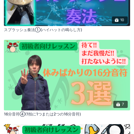
10
スプラッシュ奏法①(ハイハットの鳴らし方)
7
16分音符④(1拍に1つまたは2つの16分音符)