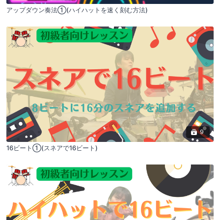
アップダウン奏法①(ハイハットを速く刻む方法)
9
16ビート①(スネアで16ビート)