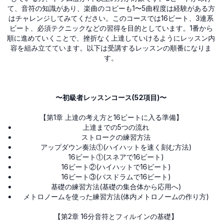
て、音符の知識があり、楽曲のコピーも1〜5曲程度は経験がある方
はチャレンジしてみてください。このコースでは16ビート、3連系
ビート、必須テクニックなどの習得を目的としています。1番から
順に進めていくことで、挫折なく上達していけるようにレッスン内
容を組み立てています。以下は受講するレッスンの順番になりま
す。
〜初級者レッスンコース(52項目)〜
【第1章 上達の考え方と16ビートに入る準備】
上達までの5つの流れ
ストロークの練習方法
アップダウン奏法①(ハイハットを速く刻む方法)
16ビート①(スネアで16ビート)
16ビート②(ハイハットで16ビート)
16ビート③(バスドラムで16ビート)
基礎の練習方法(基礎の集合体から応用へ)
メトロノームを使った練習方法(体内メトロノームの作り方)
【第2章 16分音符とフィルインの基礎】