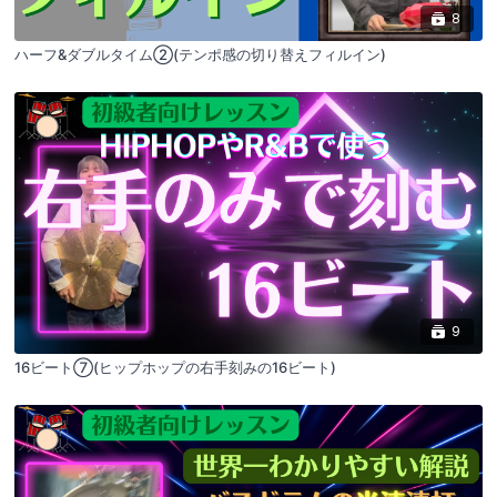
8
ハーフ&ダブルタイム②(テンポ感の切り替えフィルイン)
9
16ビート⑦(ヒップホップの右手刻みの16ビート)