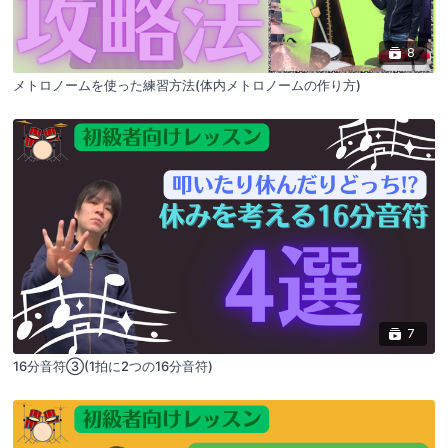
8
メトロノームを使った練習方法(体内メトロノームの作り方)
7
16分音符③(1拍に2つの16分音符)