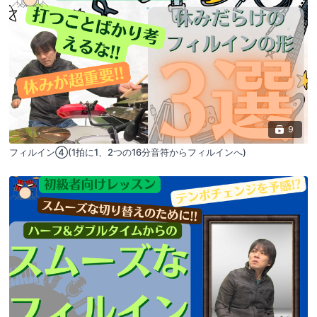
9
フィルイン④(1拍に1、2つの16分音符からフィルインへ)