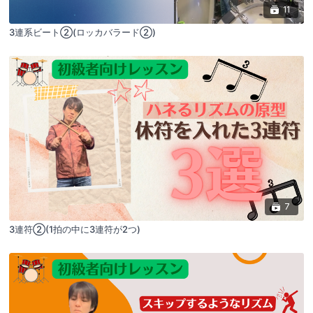
11
3連系ビート②(ロッカバラード②)
7
3連符②(1拍の中に3連符が2つ)