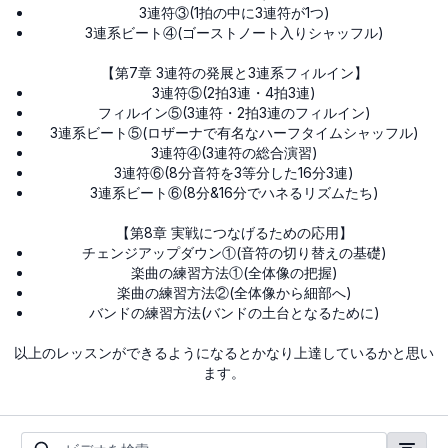
3連符③(1拍の中に3連符が1つ)
3連系ビート④(ゴーストノート入りシャッフル)
【第7章 3連符の発展と3連系フィルイン】
3連符⑤(2拍3連・4拍3連)
フィルイン⑤(3連符・2拍3連のフィルイン)
3連系ビート⑤(ロザーナで有名なハーフタイムシャッフル)
3連符④(3連符の総合演習)
3連符⑥(8分音符を3等分した16分3連)
3連系ビート⑥(8分&16分でハネるリズムたち)
【第8章 実戦につなげるための応用】
チェンジアップダウン①(音符の切り替えの基礎)
楽曲の練習方法①(全体像の把握)
楽曲の練習方法②(全体像から細部へ)
バンドの練習方法(バンドの土台となるために)
以上のレッスンができるようになるとかなり上達しているかと思い
ます。