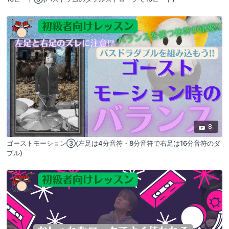
8
ゴーストモーション③(左足は4分音符・8分音符で右足は16分音符のダ
ブル)