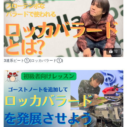
12
3連系ビート①(ロッカバラード①)