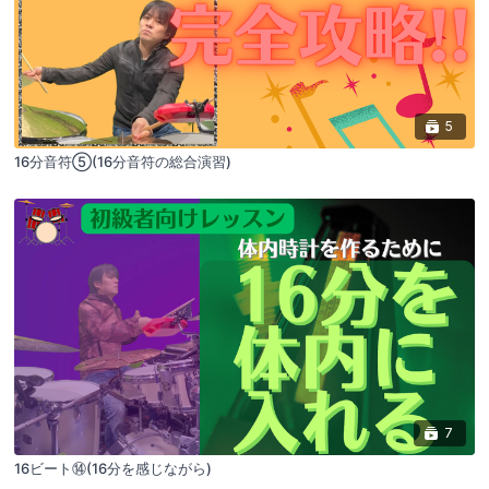
5
16分音符⑤(16分音符の総合演習)
7
16ビート⑭(16分を感じながら)