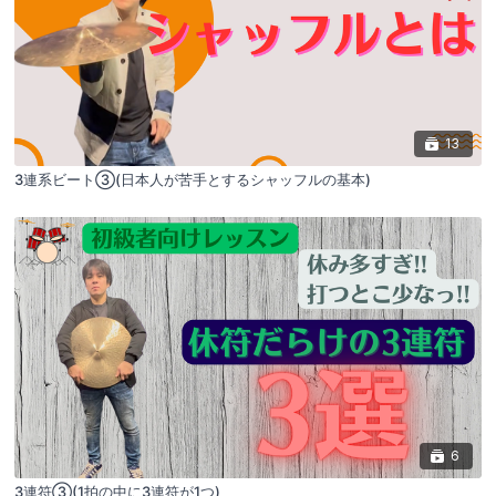
13
3連系ビート③(日本人が苦手とするシャッフルの基本)
6
3連符③(1拍の中に3連符が1つ)