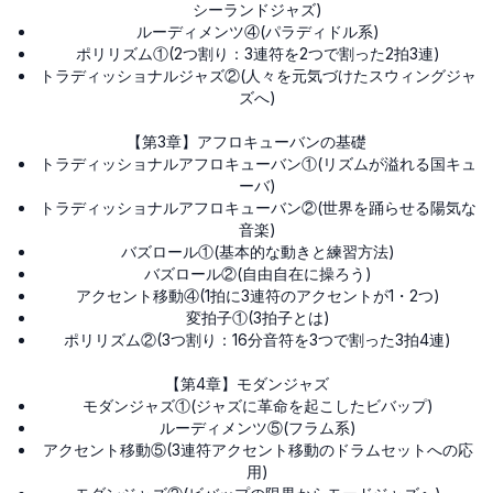
シーランドジャズ)
ルーディメンツ④(パラディドル系)
ポリリズム①(2つ割り：3連符を2つで割った2拍3連)
トラディッショナルジャズ②(人々を元気づけたスウィングジャ
ズへ)
【第3章】アフロキューバンの基礎
トラディッショナルアフロキューバン①(リズムが溢れる国キュ
ーバ)
トラディッショナルアフロキューバン②(世界を踊らせる陽気な
音楽)
バズロール①(基本的な動きと練習方法)
バズロール②(自由自在に操ろう)
アクセント移動④(1拍に3連符のアクセントが1・2つ)
変拍子①(3拍子とは)
ポリリズム②(3つ割り：16分音符を3つで割った3拍4連)
【第4章】モダンジャズ
モダンジャズ①(ジャズに革命を起こしたビバップ)
ルーディメンツ⑤(フラム系)
アクセント移動⑤(3連符アクセント移動のドラムセットへの応
用)