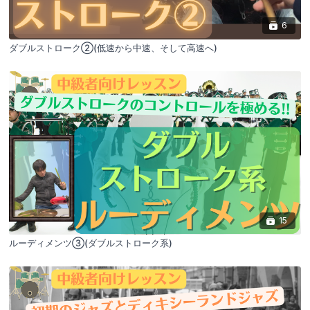
6
ダブルストローク②(低速から中速、そして高速へ)
15
ルーディメンツ③(ダブルストローク系)