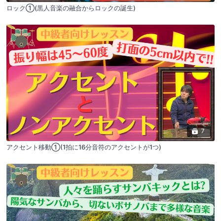
ロック①(黒人音楽の融合からロックの誕生)
7
アクセント移動①(1拍に16分音符のアクセントが1つ)