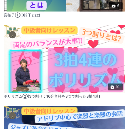
6
変拍子①(3拍子とは)
10
ポリリズム②(3つ割り：16分音符を3つで割った3拍4連)