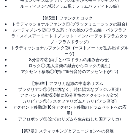
モダンジャズ②(ビバップの限界からモードジャズへ)
ルーディメンツ⑥(フラム系：フラムパラディドル編)
【第5章】ファンクとロック
トラディッショナルファンク①(ブラックミュージックの融合)
ルーディメンツ⑦(フラム系：その他のフラム編・パタフラフ
ラ・スイスアーミートリプレット・インバーテッドフラムタッ
プ・フラムドラッグ)
トラディッショナルファンク②(ゴーストノートが生み出すグル
ーヴ)
8分音符②(両手とバスドラムの組み合わせ)
ロック①(黒人音楽の融合からロックの誕生)
アクセント移動①(1拍に16分音符のアクセントが1つ)
【第6章】アフリカ起源の中南米リズム
ブラジリアン①(時に切なく、時に陽気なブラジル音楽)
アクセント移動②(1拍に16分音符のアクセントが2つ)
カリビアン①(ラスタファリズムとカリビアン音楽)
アクセント移動③(16分アクセント移動のドラムセットへの応
用)
アフロポップ①(全てのリズムを生み出した国アフリカ)
【第7章】スティッキングとフュージョンへの発展