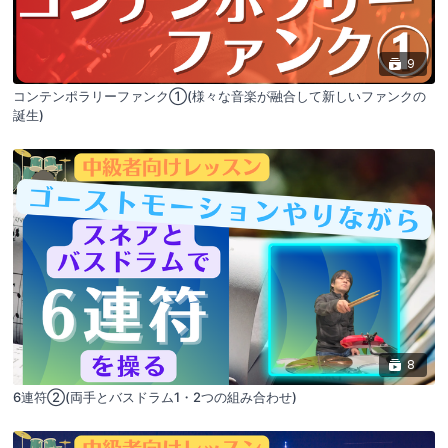
9
コンテンポラリーファンク①(様々な音楽が融合して新しいファンクの
誕生)
8
6連符②(両手とバスドラム1・2つの組み合わせ)