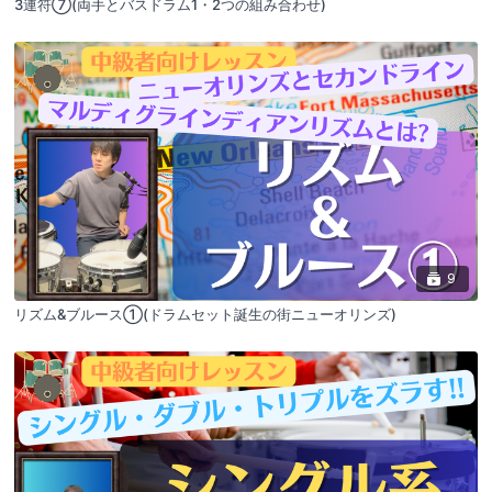
3連符⑦(両手とバスドラム1・2つの組み合わせ)
9
リズム&ブルース①(ドラムセット誕生の街ニューオリンズ)