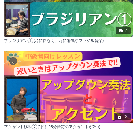
7
ブラジリアン①(時に切なく、時に陽気なブラジル音楽)
12
アクセント移動②(1拍に16分音符のアクセントが2つ)