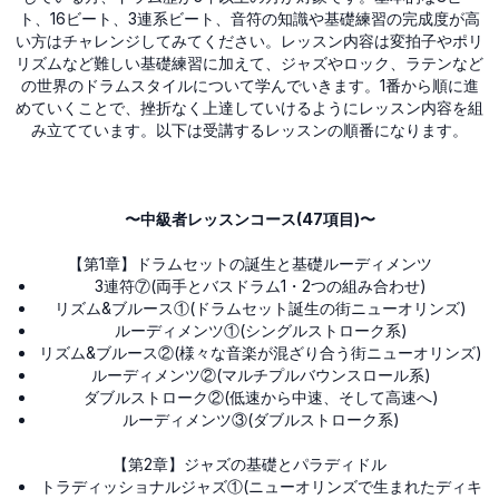
ト、16ビート、3連系ビート、音符の知識や基礎練習の完成度が高
い方はチャレンジしてみてください。レッスン内容は変拍子やポリ
リズムなど難しい基礎練習に加えて、ジャズやロック、ラテンなど
の世界のドラムスタイルについて学んでいきます。1番から順に進
めていくことで、挫折なく上達していけるようにレッスン内容を組
み立てています。以下は受講するレッスンの順番になります。
〜中級者レッスンコース(47項目)〜
【第1章】ドラムセットの誕生と基礎ルーディメンツ
3連符⑦(両手とバスドラム1・2つの組み合わせ)
リズム&ブルース①(ドラムセット誕生の街ニューオリンズ)
ルーディメンツ①(シングルストローク系)
リズム&ブルース②(様々な音楽が混ざり合う街ニューオリンズ)
ルーディメンツ②(マルチプルバウンスロール系)
ダブルストローク②(低速から中速、そして高速へ)
ルーディメンツ③(ダブルストローク系)
【第2章】ジャズの基礎とパラディドル
トラディッショナルジャズ①(ニューオリンズで生まれたディキ