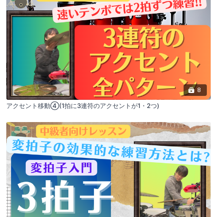
8
アクセント移動④(1拍に3連符のアクセントが1・2つ)