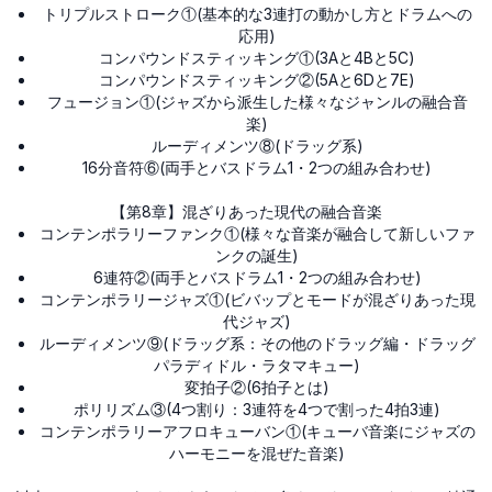
トリプルストローク①(基本的な3連打の動かし方とドラムへの
応用)
コンパウンドスティッキング①(3Aと4Bと5C)
コンパウンドスティッキング②(5Aと6Dと7E)
フュージョン①(ジャズから派生した様々なジャンルの融合音
楽)
ルーディメンツ⑧(ドラッグ系)
16分音符⑥(両手とバスドラム1・2つの組み合わせ)
【第8章】混ざりあった現代の融合音楽
コンテンポラリーファンク①(様々な音楽が融合して新しいファ
ンクの誕生)
6連符②(両手とバスドラム1・2つの組み合わせ)
コンテンポラリージャズ①(ビバップとモードが混ざりあった現
代ジャズ)
ルーディメンツ⑨(ドラッグ系：その他のドラッグ編・ドラッグ
パラディドル・ラタマキュー)
変拍子②(6拍子とは)
ポリリズム③(4つ割り：3連符を4つで割った4拍3連)
コンテンポラリーアフロキューバン①(キューバ音楽にジャズの
ハーモニーを混ぜた音楽)