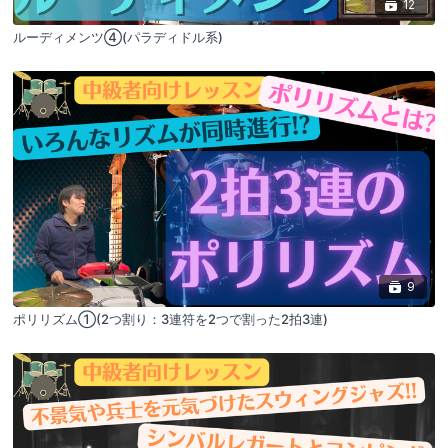
12
ルーディメンツ④(パラディドル系)
9
ポリリズム①(2つ割り：3連符を2つで割った2拍3連)