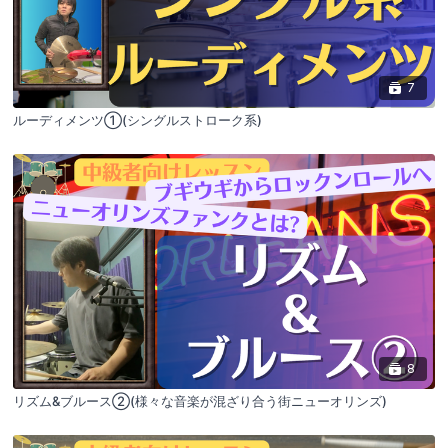
7
ルーディメンツ①(シングルストローク系)
8
リズム&ブルース②(様々な音楽が混ざり合う街ニューオリンズ)