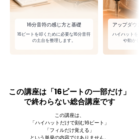
16分音符の感じ方と基礎
アップダウ
16ビートを叩くために必要な16分音符
ハイハットを
の土台を整理します。
や動か
この講座は「16ビートの一部だけ」
で終わらない総合講座です
この講座は、
「ハイハットだけで刻む16ビート」
「フィルだけ覚える」
という単発の内容ではありません。