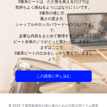
3連系ビートは、ただ形を覚えるだけでは
気持ちよく跳ねるようにはなりにくいです。
3連符の感じ方、
重さの置き方、
シャッフルやロッカバラードへのつなげ方ま
で、
必要な内容をまとめて整理することで、
ビート全体のノリがぐっと変わっていきます。
まずはここで、
3連系ビートの土台をしっかり整えていきまし
ょう。
この講座に申し込む
© 2026 千葉県船橋市の初心者のための川島広明ドラム教室