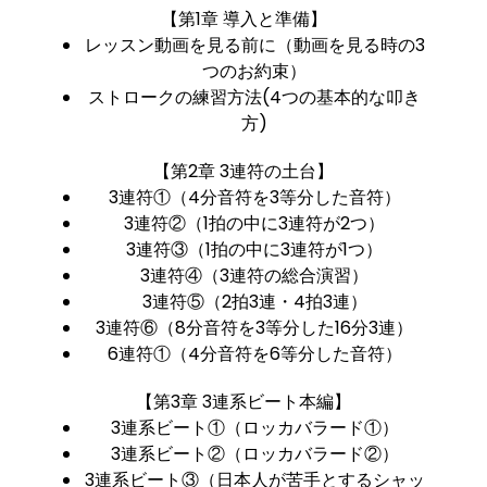
【第1章 導入と準備】
レッスン動画を見る前に（動画を見る時の3
つのお約束）
ストロークの練習方法(4つの基本的な叩き
方)
【第2章 3連符の土台】
3連符①（4分音符を3等分した音符）
3連符②（1拍の中に3連符が2つ）
3連符③（1拍の中に3連符が1つ）
3連符④（3連符の総合演習）
3連符⑤（2拍3連・4拍3連）
3連符⑥（8分音符を3等分した16分3連）
6連符①（4分音符を6等分した音符）
【第3章 3連系ビート本編】
3連系ビート①（ロッカバラード①）
3連系ビート②（ロッカバラード②）
3連系ビート③（日本人が苦手とするシャッ