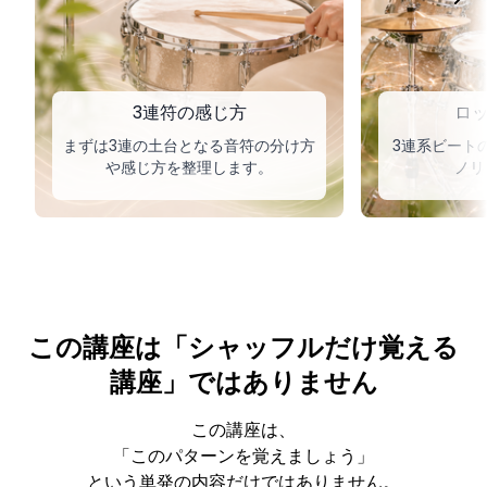
3連符の感じ方
ロ
まずは3連の土台となる音符の分け方
3連系ビート
や感じ方を整理します。
ノリ
この講座は「シャッフルだけ覚える
講座」ではありません
この講座は、
「このパターンを覚えましょう」
という単発の内容だけではありません。