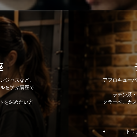
座
ンジャズなど、
アフロキューバ
ルを学ぶ講座で
ラテン系・
トを深めたい方
クラーベ、カス
トラ