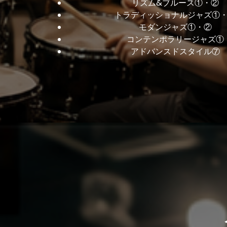
リズム&ブルース①・②
トラディッショナルジャズ①
モダンジャズ①・②
コンテンポラリージャズ①
アドバンスドスタイル⑦