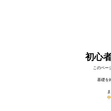
初心
このペー
基礎を
ま
中