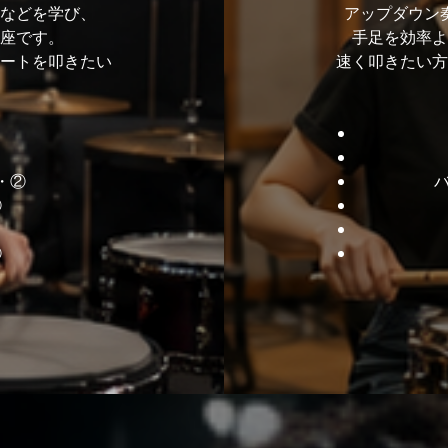
クなどを学び、
アップダウン
座です。
手足を効率よ
ートを叩きたい
速く叩きたい方
・②
①
⑥