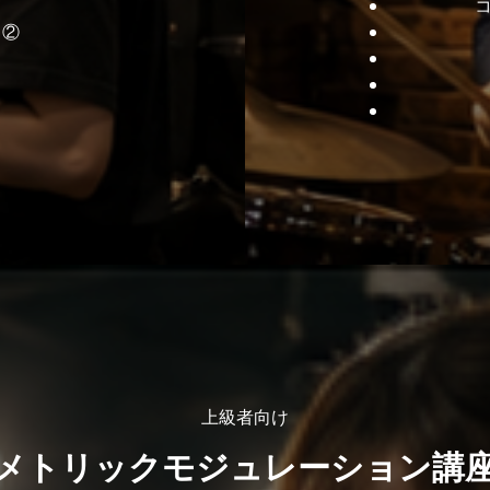
・②
上級者向け
メトリックモジュレーション講