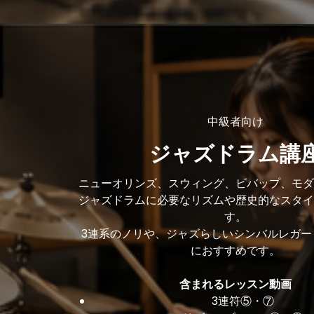
中級者向け
ジャズドラム講
ニューオリンズ、スウィング、ビバップ、モダ
ジャズドラムに必要なリズムや歴史的なスタイ
す。
3連系のノリや、ジャズらしいシンバルレガー
におすすめです。
含まれるレッスン動画
3連符⑤・⑦