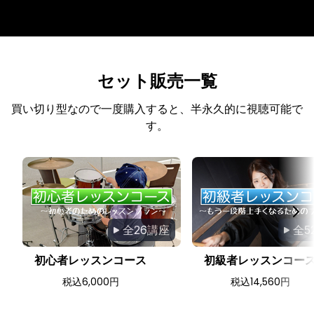
セット販売一覧
買い切り型なので一度購入すると、半永久的に視聴可能で
す。
全26講座
全5
初心者レッスンコース
初級者レッスンコー
税込6,000円
税込14,560円