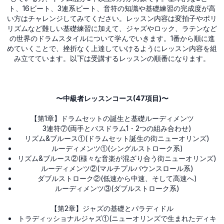
ト、16ビート、3連系ビート、音符の知識や基礎練習の完成度が高
い方はチャレンジしてみてください。レッスン内容は変拍子やポリ
リズムなど難しい基礎練習に加えて、ジャズやロック、ラテンなど
の世界のドラムスタイルについて学んでいきます。1番から順に進
めていくことで、挫折なく上達していけるようにレッスン内容を組
み立てています。以下は受講するレッスンの順番になります。
〜中級者レッスンコース(47項目)〜
【第1章】ドラムセットの誕生と基礎ルーディメンツ
3連符⑦(両手とバスドラム1・2つの組み合わせ)
リズム&ブルース①(ドラムセット誕生の街ニューオリンズ)
ルーディメンツ①(シングルストローク系)
リズム&ブルース②(様々な音楽が混ざり合う街ニューオリンズ)
ルーディメンツ②(マルチプルバウンスロール系)
ダブルストローク②(低速から中速、そして高速へ)
ルーディメンツ③(ダブルストローク系)
【第2章】ジャズの基礎とパラディドル
トラディッショナルジャズ①(ニューオリンズで生まれたディキ