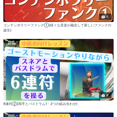
9
コンテンポラリーファンク①(様々な音楽が融合して新しいファンクの
誕生)
8
6連符②(両手とバスドラム1・2つの組み合わせ)