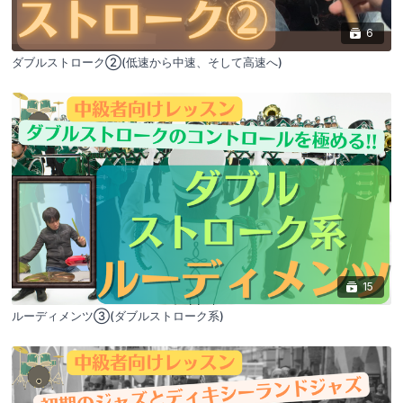
6
ダブルストローク②(低速から中速、そして高速へ)
15
ルーディメンツ③(ダブルストローク系)