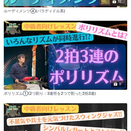
12
ルーディメンツ④(パラディドル系)
9
ポリリズム①(2つ割り：3連符を2つで割った2拍3連)