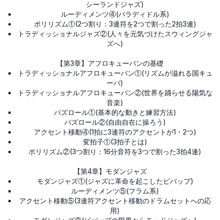
シーランドジャズ)
ルーディメンツ④(パラディドル系)
ポリリズム①(2つ割り：3連符を2つで割った2拍3連)
トラディッショナルジャズ②(人々を元気づけたスウィングジャ
ズへ)
【第3章】アフロキューバンの基礎
トラディッショナルアフロキューバン①(リズムが溢れる国キュ
ーバ)
トラディッショナルアフロキューバン②(世界を踊らせる陽気な
音楽)
バズロール①(基本的な動きと練習方法)
バズロール②(自由自在に操ろう)
アクセント移動④(1拍に3連符のアクセントが1・2つ)
変拍子①(3拍子とは)
ポリリズム②(3つ割り：16分音符を3つで割った3拍4連)
【第4章】モダンジャズ
モダンジャズ①(ジャズに革命を起こしたビバップ)
ルーディメンツ⑤(フラム系)
アクセント移動⑤(3連符アクセント移動のドラムセットへの応
用)