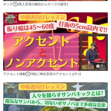
ロック①(黒人音楽の融合からロックの誕生)
7
アクセント移動①(1拍に16分音符のアクセントが1つ)