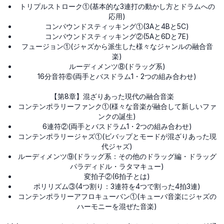
トリプルストローク①(基本的な3連打の動かし方とドラムへの
応用)
コンパウンドスティッキング①(3Aと4Bと5C)
コンパウンドスティッキング②(5Aと6Dと7E)
フュージョン①(ジャズから派生した様々なジャンルの融合音
楽)
ルーディメンツ⑧(ドラッグ系)
16分音符⑥(両手とバスドラム1・2つの組み合わせ)
【第8章】混ざりあった現代の融合音楽
コンテンポラリーファンク①(様々な音楽が融合して新しいファ
ンクの誕生)
6連符②(両手とバスドラム1・2つの組み合わせ)
コンテンポラリージャズ①(ビバップとモードが混ざりあった現
代ジャズ)
ルーディメンツ⑨(ドラッグ系：その他のドラッグ編・ドラッグ
パラディドル・ラタマキュー)
変拍子②(6拍子とは)
ポリリズム③(4つ割り：3連符を4つで割った4拍3連)
コンテンポラリーアフロキューバン①(キューバ音楽にジャズの
ハーモニーを混ぜた音楽)