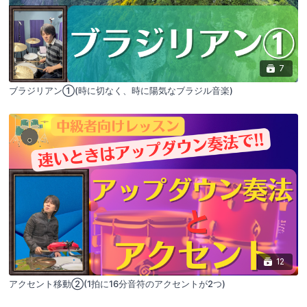
7
ブラジリアン①(時に切なく、時に陽気なブラジル音楽)
12
アクセント移動②(1拍に16分音符のアクセントが2つ)