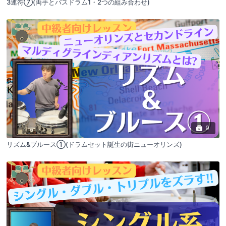
3連符⑦(両手とバスドラム1・2つの組み合わせ)
9
リズム&ブルース①(ドラムセット誕生の街ニューオリンズ)