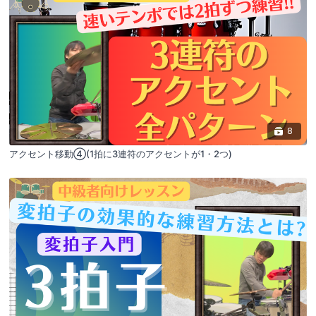
8
アクセント移動④(1拍に3連符のアクセントが1・2つ)