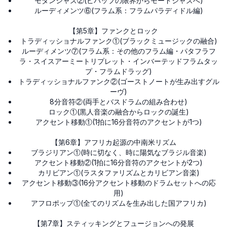
モダンジャズ②(ビバップの限界からモードジャズへ)
ルーディメンツ⑥(フラム系：フラムパラディドル編)
【第5章】ファンクとロック
トラディッショナルファンク①(ブラックミュージックの融合)
ルーディメンツ⑦(フラム系：その他のフラム編・パタフラフ
ラ・スイスアーミートリプレット・インバーテッドフラムタッ
プ・フラムドラッグ)
トラディッショナルファンク②(ゴーストノートが生み出すグル
ーヴ)
8分音符②(両手とバスドラムの組み合わせ)
ロック①(黒人音楽の融合からロックの誕生)
アクセント移動①(1拍に16分音符のアクセントが1つ)
【第6章】アフリカ起源の中南米リズム
ブラジリアン①(時に切なく、時に陽気なブラジル音楽)
アクセント移動②(1拍に16分音符のアクセントが2つ)
カリビアン①(ラスタファリズムとカリビアン音楽)
アクセント移動③(16分アクセント移動のドラムセットへの応
用)
アフロポップ①(全てのリズムを生み出した国アフリカ)
【第7章】スティッキングとフュージョンへの発展