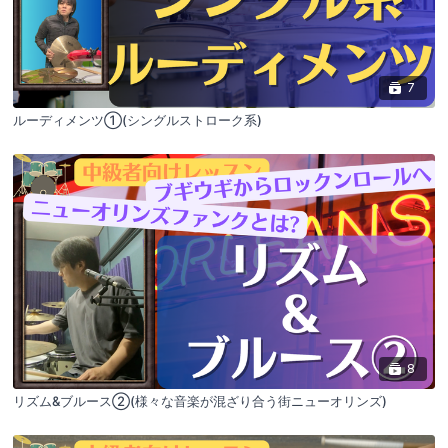
7
ルーディメンツ①(シングルストローク系)
8
リズム&ブルース②(様々な音楽が混ざり合う街ニューオリンズ)