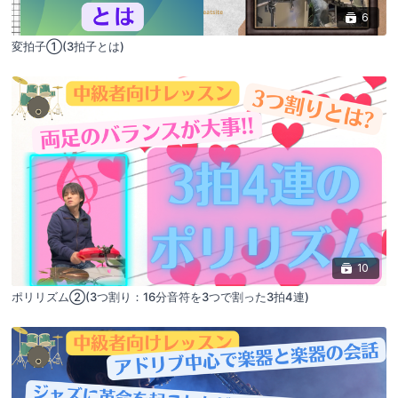
6
変拍子①(3拍子とは)
10
ポリリズム②(3つ割り：16分音符を3つで割った3拍4連)