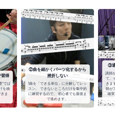
③
②曲を細かくパーツ化するから
講師が
で習得
挫折しない
て、
礎”では
1曲を「できる単位」に分解してレッ
きま
けを抽
スン。 できないところだけを集中的
師が
できま
に練習するので、 初心者でも最後ま
確実
で進めます。