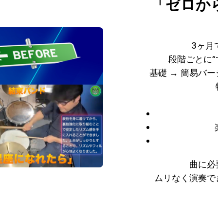
「ゼロか
3ヶ月
段階ごとに“
基礎 → 簡易バ
曲に必
ムリなく演奏で