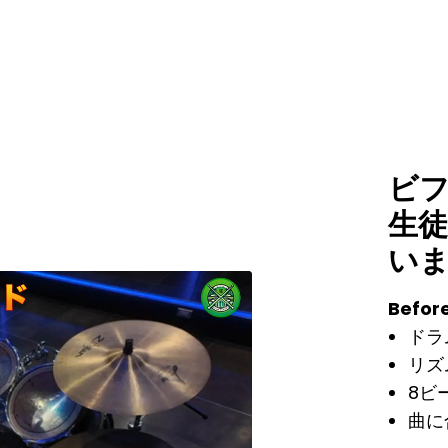
ビ
生徒
い
Befor
ドラ
リズ
8ビ
曲に