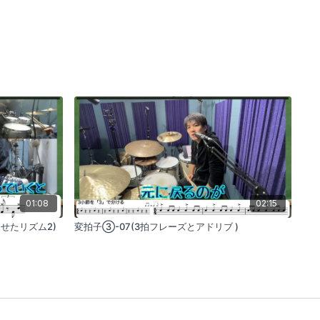
01:08
02:15
せたリズム2)
変拍子③-07(3拍フレーズとアドリブ )