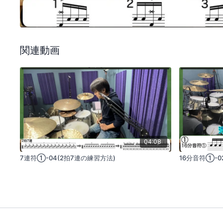
関連動画
04:08
7連符①-04(2拍7連の練習方法)
16分音符①-0