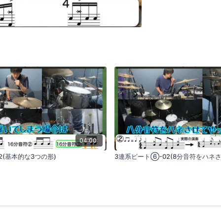
04:00
2(基本的な3つの形)
3連系ビート⑥-02(8分音符をハネさ