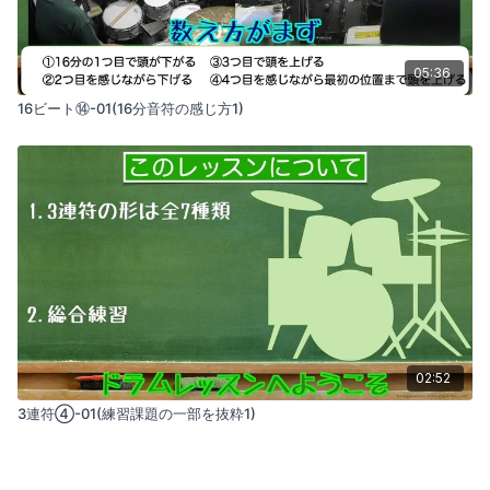
05:36
16ビート⑭-01(16分音符の感じ方1)
02:52
3連符④-01(練習課題の一部を抜粋1)