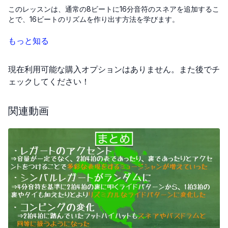
このレッスンは、通常の8ビートに16分音符のスネアを追加するこ
とで、16ビートのリズムを作り出す方法を学びます。
まず、基本となるビートはすべて8分音符で構成されていることを
もっと知る
理解しましょう。ここに16分音符のスネアを1つまたは2つ追加す
ることにより、8ビートが16ビートへと変化します。
現在利用可能な購入オプションはありません。また後でチ
実際に、基本的な8ビートのパターンに16分音符のスネアを追加す
ェックしてください！
る練習から始めます。スネアを打つときは、左手の手首を使って
なるべく軽やかに打つように心がけてください。手首ではなく、
関連動画
肘や肩を使って打つと、右手で演奏しているハイハットとスティ
ックがぶつかりやすくなってしまいます。
また、スティックを持つときは、上から見てスティックがアルフ
ァベットの「V」の形になるようにしましょう。「X」の形にして
しまうと、スティック同士がぶつかりやすくなってしまいます。
このようにして、「V」の形を意識することで、スムーズに演奏す
ることができるようになります。それでは、この基本を踏まえ
て、レッスンを進めていきましょう。