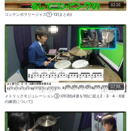
02:20
コンテンポラリージャズ①-12(まとめ)
07:26
メトリックモジュレーション③-01(3拍4連を1拍に捉え2・3・4・6連
の練習について)