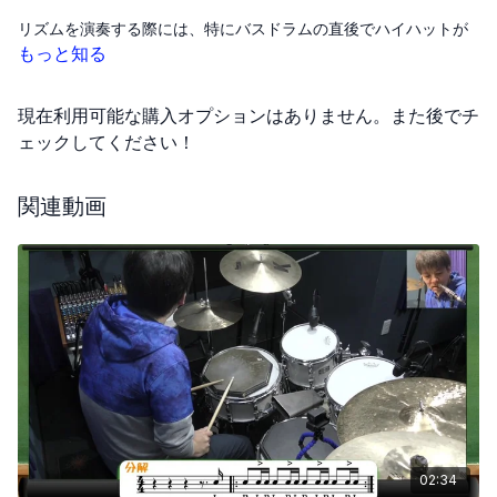
リズムを演奏する際には、特にバスドラムの直後でハイハットが
閉まらないように注意が必要です。これは、ハイハットを開いた
もっと知る
まま正確にタイミングを保つ練習を意味します。
現在利用可能な購入オプションはありません。また後でチ
また、スネアドラムを打つタイミングでも同様に、ハイハットが
早く閉まらないように気を付けましょう。このパターンを習得す
ェックしてください！
るためには、まず一拍目と二拍目にわけて個々のパーツの練習か
ら始めます。
関連動画
慣れてきたら、それらを組み合わせて全体の流れで演奏してみる
ことが大切です。一連の動きがスムーズにできるようになること
を目指して、少しずつ進めていくとよいでしょう。
02:34