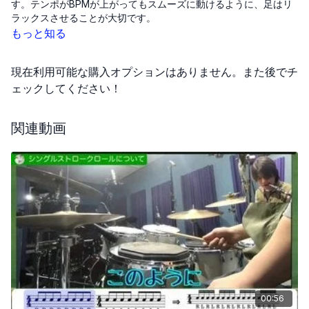
す。テンポがBPMが上がってもスムーズに動けるように、足はリ
ラックスさせることが大切です。
もっと知る
打面を強く押さえつけると、不自然な力が入ってしまい、音がう
まく出ません。ビーターは打面に軽く触れる程度で十分です。
現在利用可能な購入オプションはありません。また後でチ
また、特に16分の1拍目と3拍目のハイハットの音に注意して、し
ェックしてください！
っかりと耳で捉えることができるようにしましょう。練習中に
は、リズムをキャッチしやすくするためにアクセントをつけてみ
関連動画
ることも一つの方法です。
これらのポイントを意識することで、より効果的にドラム演奏の
スキルを向上させることができます。
00:56