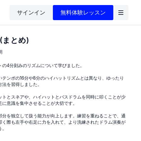
サインイン
無料体験レッスン
0(まとめ)
明
トの4分刻みのリズムについて学びました。
いテンポの16分や8分のハイハットリズムとは異なり、ゆったり
方法を習得しました。
ットとスネアや、ハイハットとバスドラムを同時に叩くことが少
足に意識を集中させることが大切です。
部分を独立して扱う能力が向上します。練習を重ねることで、通
叩く際も左手や右足に力を入れて、より洗練されたドラム演奏が
う。