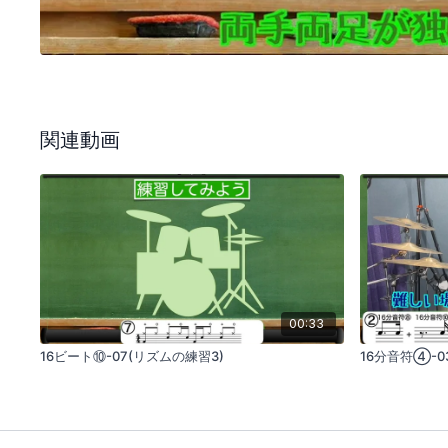
関連動画
00:33
16ビート⑩-07(リズムの練習3)
16分音符④-0