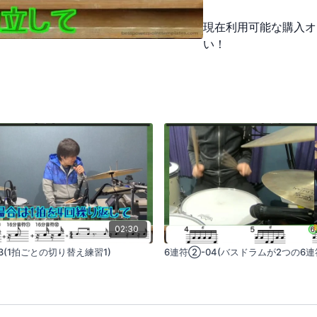
現在利用可能な購入オ
い！
02:30
3(1拍ごとの切り替え練習1)
6連符②-04(バスドラムが2つの6連