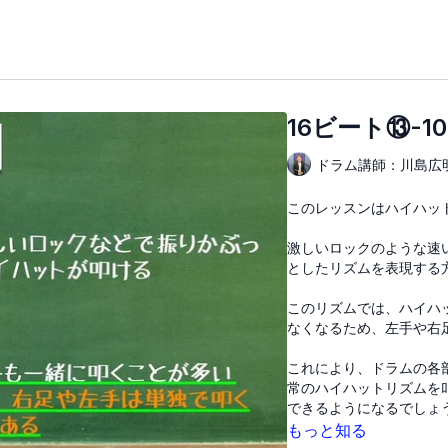
16ビート⑬-1
ドラム講師：川島広
このレッスンはハイハッ
激しいロックのような速
としたリズムを表現する
このリズムでは、ハイハ
なくなるため、左手や右
これにより、ドラムの各
常のハイハットリズムを
できるようになるでしょ
もっと知る