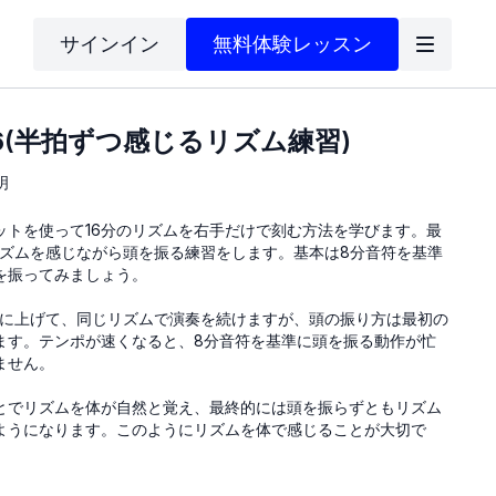
サインイン
無料体験レッスン
6(半拍ずつ感じるリズム練習)
明
ットを使って16分のリズムを右手だけで刻む方法を学びます。最
リズムを感じながら頭を振る練習をします。基本は8分音符を基準
を振ってみましょう。
80に上げて、同じリズムで演奏を続けますが、頭の振り方は最初の
します。テンポが速くなると、8分音符を基準に頭を振る動作が忙
ません。
とでリズムを体が自然と覚え、最終的には頭を振らずともリズム
ようになります。このようにリズムを体で感じることが大切で