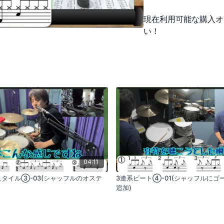
現在利用可能な購入オ
い！
04:11
゙スタイル③-03(シャッフルのオステ
3連系ビート④-01(シャッフルにコ
追加)