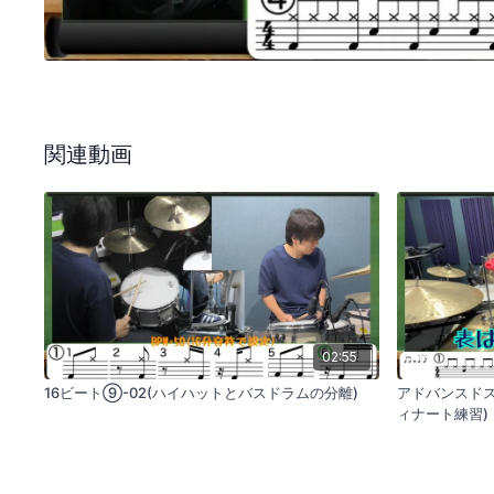
関連動画
02:55
16ビート⑨-02(ハイハットとバスドラムの分離)
アドバンスト
ィナート練習)