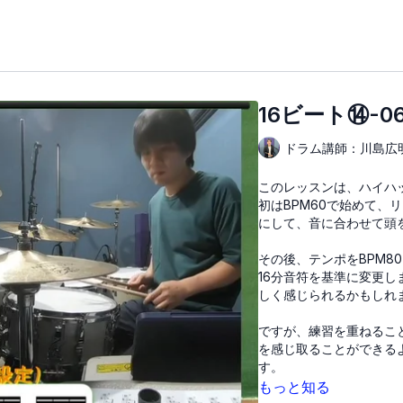
16ビート⑭-0
ドラム講師：川島広
このレッスンは、ハイハ
初はBPM60で始めて、
にして、音に合わせて頭
その後、テンポをBPM
16分音符を基準に変更
しく感じられるかもしれ
ですが、練習を重ねるこ
を感じ取ることができる
す。
もっと知る