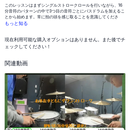
このレッスンはまずシングルストロークロールを行いながら、16
分音符のパターンの中で3つ目の音符ごとにバスドラムを加えるこ
とから始めます。常に拍の頭を感じ取ることを意識してくださ
い。
もっと知る
次に、右手で連続するシングルストロークをアップストロークと
現在利用可能な購入オプションはありません。また後でチ
ダウンストロークを交互に使って演奏します。この時、バスドラ
ムは右手のアップストロークのタイミングで入れるようにしま
ェックしてください！
す。しかし、右足を使うことによって右手に力が入りやすくなる
ため、この力みを避けるためには、アップストロークを打つ際に
関連動画
は手首をリラックスさせることが重要です。
初めは右手と右足だけで練習し、左手は休ませます。これによっ
て、右手は通常の8分音符をアップストロークとダウンストローク
で叩くだけの状態になり、このシンプルな動作にバスドラムを組
み合わせることで基本的なコーディネーションを身につけます。
特に、バスドラムをアップストロークのタイミングで入れるとき
に、右手の力みが生じやすい点に注意し、力を完全に抜いて打て
るように意識してください。右足でバスドラムをしっかりと打つ
ことが求められますが、右手のアップストロークでは力を抜き、
音量を抑えることに集中します。