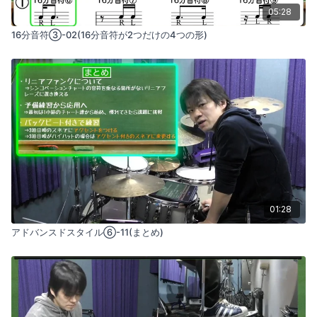
05:28
この基本的な練習ができるようになったら、左手を加えて全体の
16分音符③-02(16分音符が2つだけの4つの形)
パターンを演奏します。この段階では、力の入れ方と抜き方を上
手に切り替えることができるようになることが目標です。ダウン
ストロークでは力を入れてもよいですが、アップストロークでは
リラックスして力を抜くようにしましょう。
01:28
アドバンスドスタイル⑥-11(まとめ)