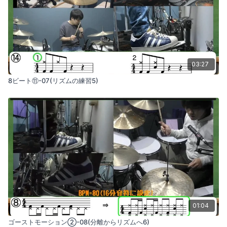
03:27
8ビート⑪-07(リズムの練習5)
01:04
ゴーストモーション②-08(分離からリズムへ6)