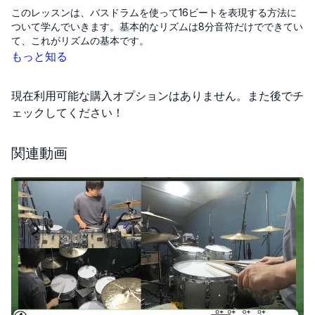
このレッスンは、バスドラムを使って16ビートを表現する方法に
ついて学んでいきます。基本的なリズムは8分音符だけでできてい
て、これがリズムの基本です。
もっと知る
でも、この基本のリズムに16分音符を加えることで、もっと複雑
で面白い16ビートのリズムが生まれます。今回は、その16分音符
現在利用可能な購入オプションはありません。また後でチ
をバスドラムで足して、音楽に立体感と動きを出す方法を練習し
ます。
ェックしてください！
8ビートを「縦ノリ」と言い、16ビートでは「横ノリ」と表現する
関連動画
ことがあります。これは、音楽を聴いてどう体を動かすかによっ
て名前が変わります。練習するときは、BPM60でメトロノームを
使いながら、右手は8分音符を一定に保ちつつ、右足で16分音符の
バスドラムを入れてみましょう。
最初はちょっと難しいかもしれませんが、右手が崩れずにスムー
ズに流れるようになるまで繰り返し練習してください。違和感が
なくなるまで何度も挑戦し、音楽に新しい味わいを加えることが
できるようになりましょう。