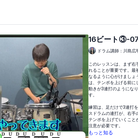
16ビート③-0
ドラム講師：川島広
このレッスンは、まず右
れることが重要です。最
なるように心がけましょ
は、テンポを上げる前に
動きが3連打のようにな
す。
練習は、足だけで3連打
スドラムの連打が、右手
テンポを上げていくこと
注意が必要です。
もっと知る
このリズムがしっかりと