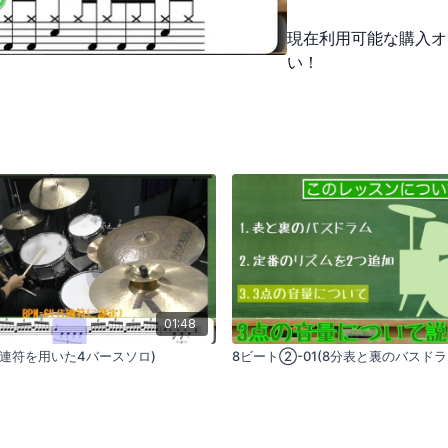
ることがとても重要です。
現在利用可能な購入オ
いまで速くしていくよう
かもしれませんが、焦ら
い！
01:48
5連符を用いた4バースソロ)
8ビート②-01(8分表と裏のバスドラ