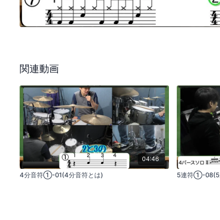
関連動画
04:46
4分音符①-01(4分音符とは)
5連符①-08(