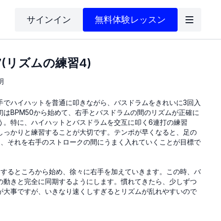
サインイン
無料体験レッスン
7(リズムの練習4)
明
手でハイハットを普通に叩きながら、バスドラムをきれいに3回入
初はBPM50から始めて、右手とバスドラムの間のリズムが正確に
う。特に、ハイハットとバスドラムを交互に叩く6連打の練習
しっかりと練習することが大切です。テンポが早くなると、足の
り、それを右手のストロークの間にうまく入れていくことが目標で
をするところから始め、徐々に右手を加えていきます。この時、バ
の動きと完全に同期するようにします。慣れてきたら、少しずつ
が大事ですが、いきなり速くしすぎるとリズムが乱れやすいので
できるようになるためには、音を正確に聞き分けられるようにな