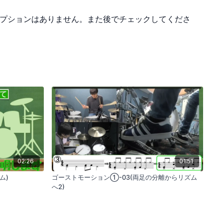
最初はゆっくりとしたテンポから始めて、徐々にBPM100くら
プションはありません。また後でチェックしてくださ
にしましょう。バスドラムを正確に入れる練習には時間がかかる
ずじっくりと取り組んでください。
02:26
01:51
ム)
ゴーストモーション①-03(両足の分離からリズム
へ2)