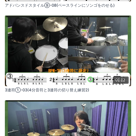
アドバンスドスタイル⑨-08(ベースラインにソンゴをのせる)
02:22
3連符①-03(4分音符と3連符の切り替え練習2)