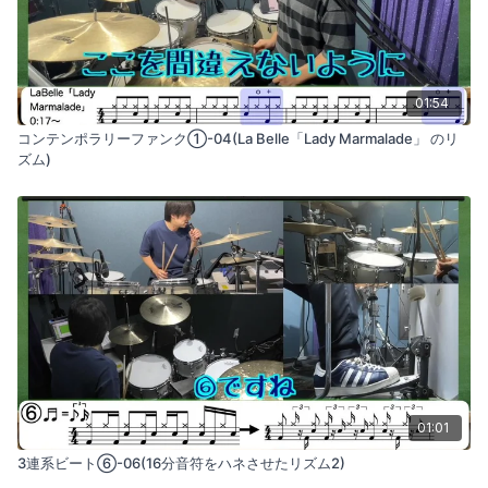
01:54
コンテンポラリーファンク①-04(La Belle「Lady Marmalade」 のリ
ズム)
01:01
3連系ビート⑥-06(16分音符をハネさせたリズム2)