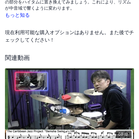
の部分をハイタムに置き換えてみましょう。これにより、リズム
が中音域で響くように変わります。
もっと知る
次に、応用リズム1で右手を使っていたハイハットをフロアタムに
変えてみると、さらに低い音でリズムが感じられる応用リズム2が
現在利用可能な購入オプションはありません。また後でチ
生まれます。
ェックしてください！
このように叩く楽器を変えることで、全く違う感じのリズムを作
り出すことができます。楽譜で見たときに何のリズムか分からな
関連動画
くても、基本のリズムがどのように応用されているかを理解する
ことで、元のリズムを見つけ出すことができます。
基本的なフレーズから応用的なフレーズへと発展させるこの練習
を通じて、リズムの幅が広がりますので、一緒に挑戦してみまし
ょう。
06:12