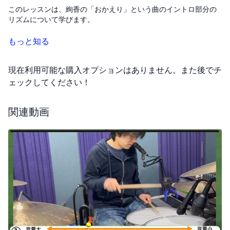
このレッスンは、絢香の「おかえり」という曲のイントロ部分の
リズムについて学びます。
最初に、右手で16分のリズムを刻む基本的な方法から始めます。
もっと知る
特に、曲の中でハイハットを開けるテクニックに焦点を当て、そ
の開け方を少しの足の動きでどのように表現するかを詳しく説明
現在利用可能な購入オプションはありません。また後でチ
します。
ェックしてください！
リズムは、最初の1小節目と2小節目から構成され、ハイハットを
開ける練習は、主にバスドラムを6回叩く中で3回目と4回目にな
関連動画
ります。この時、右手の動きが一時的に8分のリズムに変わりま
す。
最後に、これらのリズムをすべてつなぎ合わせて、曲のイントロ
部分を完成させます。