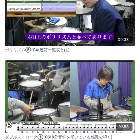
00:38
ポリリズム⑥-04(連符一覧表とは)
02:58
ダブルストローク①-06(8分音符を叩いている感覚で叩く)