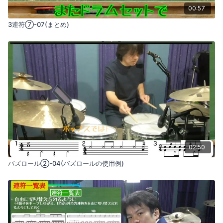
00:57
3連符⑦-07(まとめ)
02:50
バズロール②-04(バズロールの使用例)