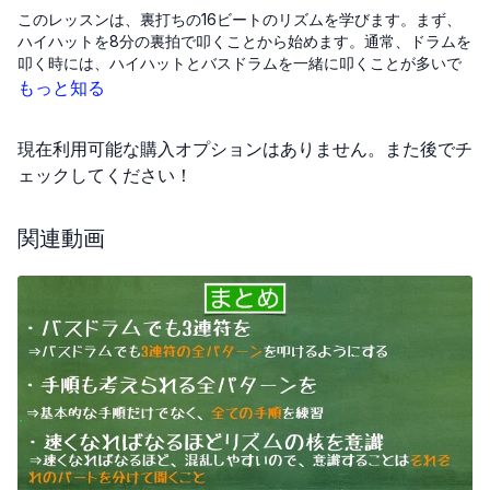
このレッスンは、裏打ちの16ビートのリズムを学びます。まず、
ハイハットを8分の裏拍で叩くことから始めます。通常、ドラムを
叩く時には、ハイハットとバスドラムを一緒に叩くことが多いで
すが、この練習ではハイハットは裏拍だけで叩き、バスドラムは
もっと知る
16分ビートを刻みます。
現在利用可能な購入オプションはありません。また後でチ
そこにさらに、16分のスネアドラムを加えます。楽譜の読み方に
も触れており、縦で読む方法と横で読む方法の2つがあります。
ェックしてください！
最初は少し難しいかもしれませんが、バスドラムとスネアドラム
関連動画
に焦点を合わせ、ハイハットは裏拍に意識を置くことで、新しい
リズム感を身につけることができるでしょう。