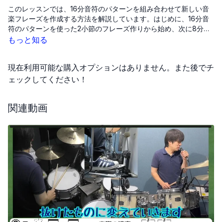
このレッスンでは、16分音符のパターンを組み合わせて新しい音
楽フレーズを作成する方法を解説しています。はじめに、16分音
符のパターンを使った2小節のフレーズ作りから始め、次に8分音
符と4分音符を組み合わせた楽曲の重要部分に適したフレーズの作
もっと知る
成について紹介します。また、演奏中にパターンを瞬時に切り替
える技術の練習の重要性を強調し、スネアドラムを使った具体的
現在利用可能な購入オプションはありません。また後でチ
な練習法も提案しています。これらの練習を通じて、リズムの切
り替えがスムーズにできるようになることを目指しています。
ェックしてください！
関連動画