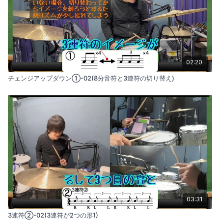
02:20
チェンジアップダウン①-02(8分音符と3連符の切り替え)
03:31
3連符②-02(3連符が2つの形1)