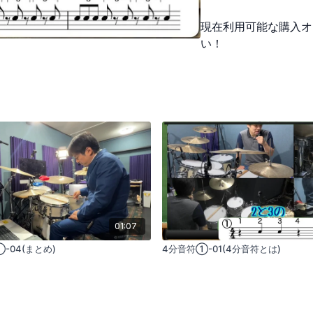
現在利用可能な購入オ
い！
01:07
-04(まとめ)
4分音符①-01(4分音符とは)