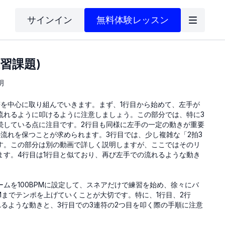
サインイン
無料体験レッスン
練習課題)
明
符を中心に取り組んでいきます。まず、1行目から始めて、左手が
流れるように叩けるように注意しましょう。この部分では、特に3
続している点に注目です。2行目も同様に左手の一定の動きが重要
の流れを保つことが求められます。3行目では、少し複雑な「2拍3
す。この部分は別の動画で詳しく説明しますが、ここではそのリ
ます。4行目は1行目と似ており、再び左手での流れるような動き
ムを100BPMに設定して、スネアだけで練習を始め、徐々にバ
PMまでテンポを上げていくことが大切です。特に、1行目、2行
れるような動きと、3行目での3連符の2つ目を叩く際の手順に注意
いくことをお勧めします。