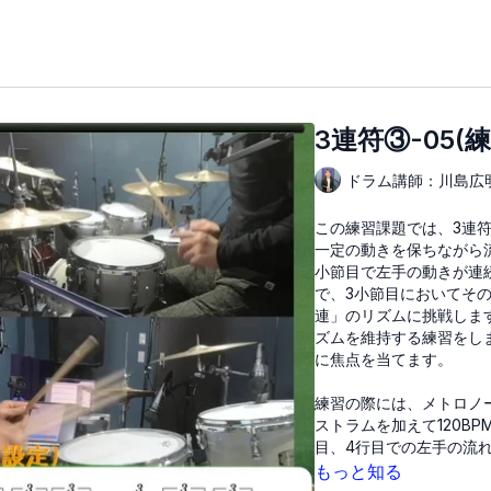
3連符③-05(
ドラム講師：川島広
この練習課題では、3連
一定の動きを保ちながら
小節目で左手の動きが連
で、3小節目においてそ
連」のリズムに挑戦しま
ズムを維持する練習をし
に焦点を当てます。
練習の際には、メトロノー
ストラムを加えて120B
目、4行目での左手の流
しながら、練習を進めて
もっと知る