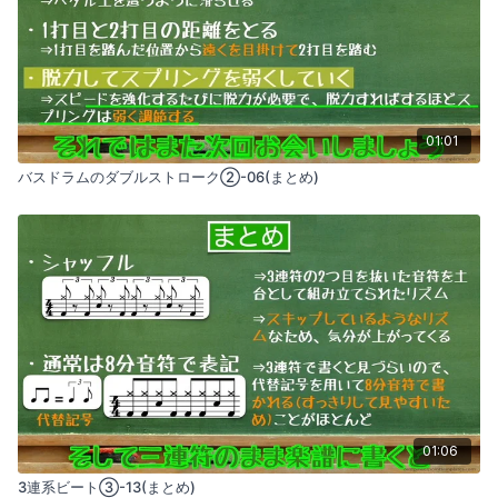
01:01
バスドラムのダブルストローク②-06(まとめ)
01:06
3連系ビート③-13(まとめ)