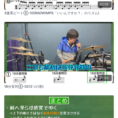
02:05
3連系ビート⑤-10(RADWIMPS「いいんですか？」のリズム)
07:50
16分音符④-02(3つの形)