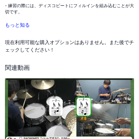
- 練習の際には、ディスコビートにフィルインを組み込むことが大
切です。
- ディスコビートの基本は、最初にクラッシュシンバルを叩き、直
もっと知る
後にすぐにハイハットオープンを叩くことです。
現在利用可能な購入オプションはありません。また後でチ
- 4小節目のフィルインでは、両足を同時にバスドラムとハイハッ
トに使う動きが求められます。
ェックしてください！
- 楽譜にはバスドラムのみが記載されていますが、同時にハイハッ
関連動画
トを踏んでも問題ありません。