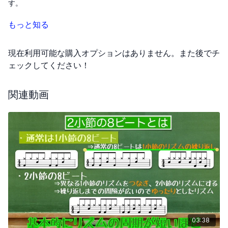
す。
- 右足はほぼ2回連続で動き、そのリズムに合わせて右手は3回連
もっと知る
続で叩きます。
現在利用可能な購入オプションはありません。また後でチ
- 練習では、動きをスムーズかつ速やかに行うことが重要です。特
に右足の素早い反応が求められます。
ェックしてください！
- スローモーションでの練習が勧められ、右足を迅速に持ち上げる
関連動画
技術を磨くことが強調されています。
- パターンが変化する中で、スネアの入る箇所が最初と最後に加わ
り、9割程度完成になります。
03:38