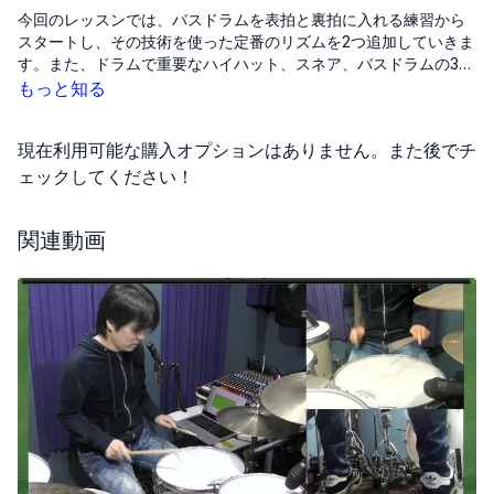
今回のレッスンでは、バスドラムを表拍と裏
拍
に入れる練習から
スタートし、その技術を使った定番のリズムを2つ追加していきま
す。また、ドラムで重要なハイハット、スネア、バスドラムの3点
の音量についても説明します。バスドラムを上手に扱うために
もっと知る
は、ハイハットをキープしながら、表
拍
と裏
拍
に正確にバスドラ
ムを叩く練習が重要です。難しい裏
拍
のパターンに挑戦する際
現在利用可能な購入オプションはありません。また後でチ
は、カウントを声に出しながら足を動かすことで、リズム感を養
うことができます。
ェックしてください！
関連動画