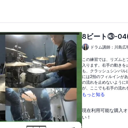
8ビート③-0
ドラム講師：川島広
この練習では、リズムと
入ります。右手の動きを
も、クラッシュシンバル
には2拍のフィルインが
の流れを止めないように
が、ここでも右手の流れ
もっと知る
現在利用可能な購入オ
い！