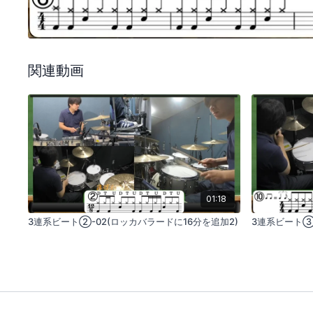
関連動画
01:18
3連系ビート②-02(ロッカバラードに16分を追加2)
3連系ビート③