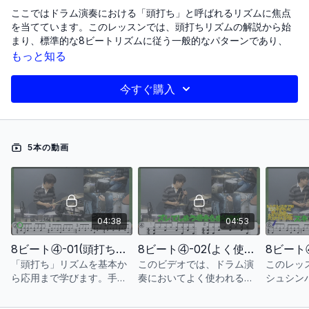
ここではドラム演奏における「頭打ち」と呼ばれるリズムに焦点
を当てています。このレッスンでは、頭打ちリズムの解説から始
まり、標準的な8ビートリズムに従う一般的なパターンであり、
様々な音楽ジャンルで広く使用されていることを強調していま
もっと知る
す。レッスンは段階的に進行し、まずは手のみで練習し、次にバ
スドラムを加え、最終的に頭打ちリズムとフィルインを組み合わ
今すぐ購入
せます。スネアとバスドラムを正しく叩く技術、タイミングの問
題を避けること、協調性とタイミングを向上させるための具体的
な練習が重要なポイントです。また、実際の曲でこのリズムを適
用する方法も議論され、例としてZARDの「負けないで」が挙げら
5本の動画
れています。ドキュメントは、頭打ちリズムの要点、異なる音楽
スタイルへの応用、およびドラマー向けの技術的なヒントをまと
めて締めくくります。
〜レッスン項目〜
04:38
04:53
8ビート④-01(頭打ちのバスドラムの練習)
8ビート④-01(頭打ちのバスドラムの練習)
8ビート④-02(よく使われる頭打ち)
8ビート④-02(よく使われる頭打ち)
「頭打ち」リズムを基本か
このビデオでは、ドラム演
このレッ
ら応用まで学びます。手の
奏においてよく使われる頭
シュシン
8ビート④-03(頭打ちとフィルイン)
みの練習から始め、バスド
打ち技術の練習法を紹介し
アと組み
ラムを加え、実曲での使い
ており、特に第2のパターン
と、特定