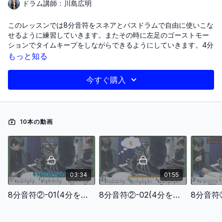
ドラム講師：川島広明
このレッスンでは8分音符をスネアとバスドラムで自由に使いこな
せるように練習していきます。またその時に左足のゴーストモー
ションでタイムキープをしながらできるようにしていきます。4分
音符の感覚を保ちながらバスドラムを叩く練習から始まり、左足
もっと知る
のゴーストモーションの動きやスネアの追加、スネアとバスドラ
ムの組み合わせのフレーズの練習に進みます。また、ドラムを叩
今すぐ購入
く際には体内でメトロノームの感覚を保つことが理想的であり、
カウントを声に出しながら練習することが推奨されています。最
終的な目標は、4分音符と8分音符を感じながら、スネアとバスド
ラムを自由に打つことができるようになることです。
10本の動画
〜レッスン項目〜
8分音符②-01(4分を感じながらバスドラムの練習1)
8分音符②-02(4分を感じながらバスドラムの練習2)
03:34
01:55
8分音符②-03(ゴーストモーションでバスドラムの練習1)
8分音符②-01(4分を感じながらバスドラムの練習1)
8分音符②-02(4分を感じながらバスドラムの練習2)
8分音符②-04(ゴーストモーションでバスドラムの練習2)