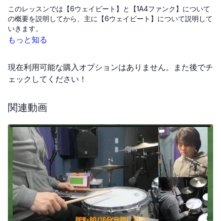
このレッスンでは【6ウェイビート】と【1A4ファンク】について
の概要を説明してから、主に【6ウェイビート】について説明して
いきます。
もっと知る
6ウェイビート
概要
: 両手のオスティナート（繰り返しのリズムパター
現在利用可能な購入オプションはありません。また後でチ
ン）を設定し、6種類のバスドラムパターンを練習しま
す。
ェックしてください！
練習手順
:
パラディドルファンクの形をオスティナートとして採
関連動画
用。
この形にアクセントを加えて、リズムを強調。
6つのバスドラムパターンをランダムに組み合わせて
演奏。
最初はゆっくりしたテンポ（60BPM）で練習し、
徐々にテンポを上げる（90BPMなど）。
ワンAフォーファンク
概要
: 「1拍目の16分音符4つ目」と「4拍目のスネア」に
アクセントを置くスタイル。
練習手順
:
オスティナートを維持しながら、バスドラムとハイハ
ットのパターンを自由に作成。