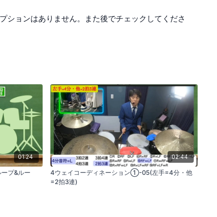
休符のフレーズを段階的に練習します。
プションはありません。また後でチェックしてくださ
ズムパターンを維持しています。
習
ートを見ながら練習することを推奨しています。
頭」を意識しながら進めることが重要です。
成を理解しながら音楽的なパターンに慣れるための練習に焦点を
01:24
02:44
「ループ&ルー
4ウェイコーディネーション①-05(左手=4分・他
=2拍3連)