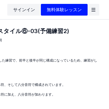
サインイン
無料体験レッスン
スタイル⑥-03(予備練習2)
明
用した練習で、前半と後半が同じ構成になっているため、練習がし
分休符、そして八分音符で構成されています。
休符に加え、八分音符が加わります。