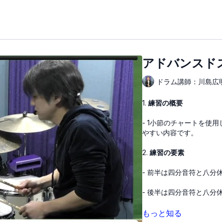
アドバンスド
ドラム講師：川島広
1.
練習の概要
- 1小節のチャートを使
やすい内容です。
2.
練習の要素
- 前半は四分音符と八
- 後半は四分音符と八分
3.
詳細な解説
もっと知る