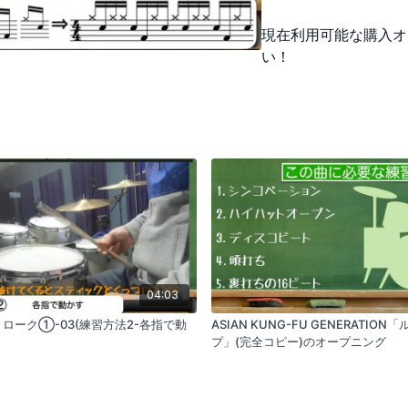
- 最初は四分音符と八分
現在利用可能な購入オ
- 後半では前半と同じリ
い！
4.
チャートを活用した練
- 慣れてきたら、チャ
5.
練習時のポイント
- 練習中は必ず「拍の
この内容は、リズムや構
当てています。
04:03
ローク①-03(練習方法2-各指で動
ASIAN KUNG-FU GENERATION
プ」(完全コピー)のオープニング