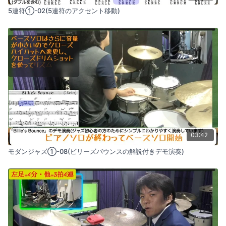
5連符①-02(5連符のアクセント移動)
03:42
モダンジャズ①-08(ビリーズバウンスの解説付きデモ演奏)