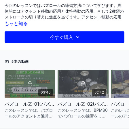
今回のレッスンではバズロールの練習方法について学びます。具
体的にはアクセント移動の応用と休符移動の応用、そして2種類の
ストロークの切り替えに焦点を当てます。アクセント移動の応用
では、全ての音をバズロールで演奏しながらアクセントの位置に
もっと知る
注意を払い、アクセント部分のみをバズロールで強調します。こ
れによりアクセントの表現力を高めつつ音のつながりを保つこと
今すぐ購入
ができます。休符移動の応用では、全ての音符をバズロールで演
奏し、8分音符のみをバズロールで練習します。最後に2種類のス
トロークを自由に切り替えることを目指し、ストロークの使い分
けをマスターすることで自由な表現力を高めることができます。
5本の動画
これらの練習を継続することで、バズロールの技術を向上させ、
演奏に多彩な表現力を加えることができます。
〜レッスン項目〜
バズロール②-01(バズロールでアクセント移動)
03:40
02:42
バズロール②-02(バズロールで休符移動)
バズロール②-01(バズロールでアクセント移動)
バズロール②-02(バズロールで休符移動)
このレッスンでは、バズロ
このレッスンでは、BPM80
このレッ
バズロール②-03(バズロールのアクセントフレーズ)
ールのアクセントと通常ス
でバズロールの練習をしま
ールのア
トロークの使い分けを学び
す。右手と左手を交互に使
ーズを扱
バズロール②-04(バズロールの使用例)
ます。アクセントの位置を
い、スムーズな演奏を目指
での練習