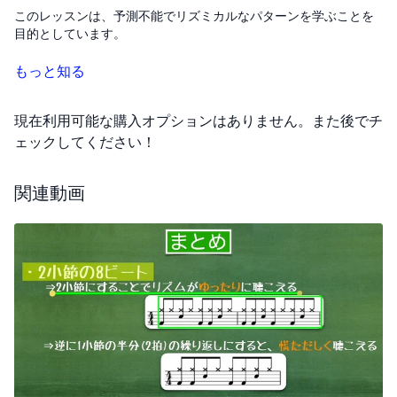
このレッスンは、予測不能でリズミカルなパターンを学ぶことを
目的としています。
まず、体を使って練習することが重要です。ショルダーがボウに
もっと知る
当たることを意識しながら練習しましょう。ジャズでは、ライド
シンバルが非常に重要な役割を果たしますので、特にこのレッス
現在利用可能な購入オプションはありません。また後でチ
ンではライドシンバルの練習に集中します。
ェックしてください！
パターン自体はすぐに覚えられるかもしれませんが、体に覚えさ
せるためには繰り返し練習する必要があります。1回や2回ではな
関連動画
く、50回から100回繰り返すことで体が自然に動くようになりま
す。
テンポはBPM120を目安にして、8分や16分、3連符などのリズム
を取り入れながら練習してください。少しずつテンポを上げてい
くことで、よりスムーズに演奏できるようになります。しっかり
と体に覚え込ませることが、このレッスンの目標です。