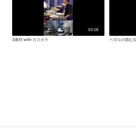
00:28
3連符 with カスカラ
ペダルの踏む