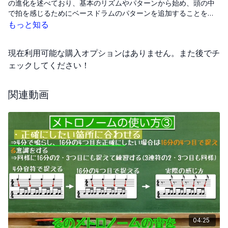
の進化を述べており、基本のリズムやパターンから始め、頭の中
で拍を感じるためにベースドラムのパターンを追加することを強
調しています。また、次の学習段階として高度なパターンが紹介
もっと知る
され、最後には頭の中で数えながらベースドラムを抜いてリズム
を確立することを推奨しています。
現在利用可能な購入オプションはありません。また後でチ
ェックしてください！
関連動画
04:25