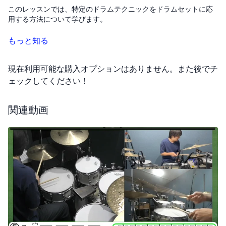
このレッスンでは、特定のドラムテクニックをドラムセットに応
用する方法について学びます。
今回は、特にダウンストロークを中心に演奏する技術に焦点を当
もっと知る
てます。具体的には、5番、6番、7番のパターンを演奏する際に
は、右足が早めに持ち上がらないように特に注意が必要です。
現在利用可能な購入オプションはありません。また後でチ
このテクニックは、例えばBPM70での演奏を想定しており、7番
ェックしてください！
からの応用となります。
関連動画
教室での進め方としては、このような特定のパターンを用いて実
践的な練習を積んでいくことが大切です。