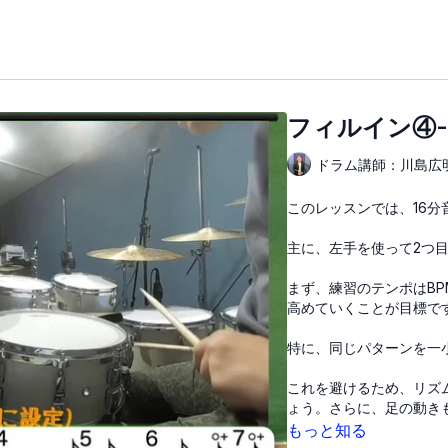
フィルイン④-
ドラム講師：川島広
このレッスンでは、16
主に、左手を使って2つ
まず、練習のテンポはB
高めていくことが目標で
特に、同じパターンを一
これを避けるため、リズ
ょう。さらに、足の動き
もっと知る
特に16分音符の2つ目