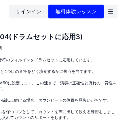
サインイン
無料体験レッスン
04(ドラムセットに応用3)
明
分音符のフィルインをドラムセットに応用しています。
目と4つ目の音符をどう演奏するかに焦点を当てます。
PM60に設定します。この速さで、演奏の正確性と流れの一貫性を
す。
小節以上続ける場合、ダウンビートの位置を見失いがちです。
ムを保つコツとして、カウントを声に出して数える練習をしまし
も入れてカウントのサポートをします。
から始まる動きを、左右交互に行うことで、リズムに変化と複雑さを