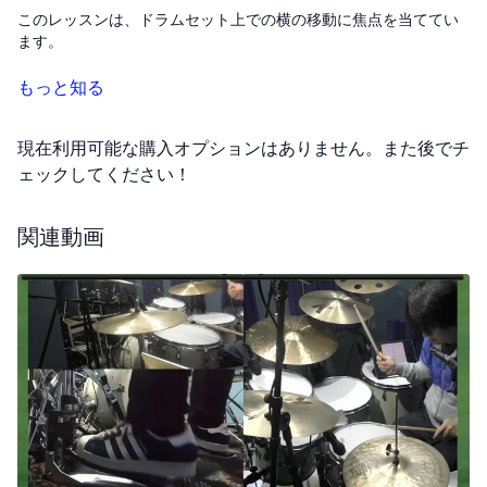
このレッスンは、ドラムセット上での横の移動に焦点を当ててい
ます。
具体的には、フロアタムからスネアドラムへの移動を練習しま
もっと知る
す。この練習では、フロアタムで3回、スネアで3回叩くパターン
を使い、右手と左手を交互に使うシングルストロークで演奏しま
現在利用可能な購入オプションはありません。また後でチ
す。左手でフロアタムからスネアへスムーズに移動するのが少し
難しいポイントです。
ェックしてください！
最初は、正確さとスネアの適切な音を出せるかに注意しながら、
関連動画
ゆっくりと練習し始めてください。移動が難しいかもしれません
が、慣れてくると自然と上手くできるようになります。そして、
徐々にテンポを上げていくことで、この動きの流暢さを高めてい
きましょう。