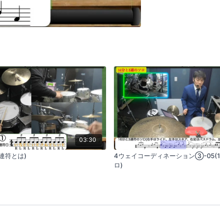
03:30
3連符とは)
4ウェイコーディネーション③-05(
ロ)