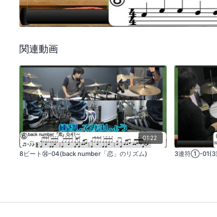
関連動画
01:22
8ビート⑭-04(back number「恋」のリズム)
3連符①-01(