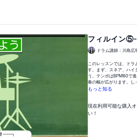
フィルイン⑤-
ドラム講師：川島広
このレッスンでは、ドラ
す。まず、スネア、ハイ
う。テンポはBPM80
奏の幅が広がります。し
もっと知る
現在利用可能な購入オ
い！