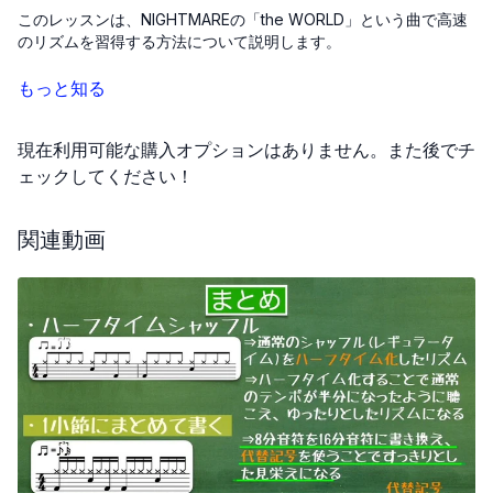
このレッスンは、NIGHTMAREの「the WORLD」という曲で高速
のリズムを習得する方法について説明します。
この曲はテンポが速いため、特に2拍3連の音符でリズムを見失い
もっと知る
やすいです。まずはBPM100の遅めのテンポから始めて、基本を
しっかりと身につけることが大切です。練習を重ねるにつれ、
現在利用可能な購入オプションはありません。また後でチ
徐々にテンポを上げていきましょう。
ェックしてください！
例えば、BPM130へと速度を上げた後、さらにBPM170まで挑戦し
ます。速さに慣れるまでは、ゆっくりから始めて徐々にスピード
関連動画
を上げる方法が効果的です。