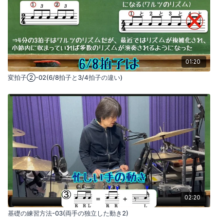
01:20
変拍子②-02(6/8拍子と3/4拍子の違い)
02:20
基礎の練習方法-03(両手の独立した動き2)