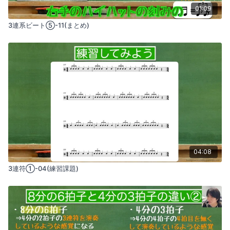
01:09
3連系ビート⑤-11(まとめ)
04:08
3連符①-04(練習課題)