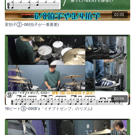
習を進めることで、難しいフレーズもしっかりとマスターできる
ようになります。
02:05
変拍子②-06(拍子が一番重要)
00:56
16ビート③-09(B'z「イチブトゼンブ」のリズム)