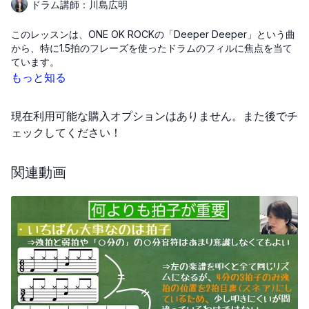
ドラム講師：川島広明
このレッスンは、ONE OK ROCKの「Deeper Deeper」という曲
から、特に1.5拍のフレーズを使ったドラムのフィルに焦点を当て
ています。
もっと知る
このフレーズには、オープンとクローズのハイハットの音が混在
しているため、音がそれほど鳴らないクローズする部分を含む
現在利用可能な購入オプションはありません。また後でチ
と、タイミングを掴むのが少し難しいです。
ェックしてください！
まずはゆっくりと練習を始めましょう。2拍目の頭でハイハットを
閉じることを意識してください。この時点での練習は、リズムを
関連動画
しっかりと把握するためのものです。
その後、1小節目から2小節目の頭までを繋げてみます。慣れてき
たらこれらを全てつなげて練習することで、フレーズの全体像が
掴めるようになります。
慣れてきたら、徐々にテンポを上げていきましょう。実際の曲の
テンポはBPMがかなり早いので、ハイハットのオープンとクロー
ズは、より速度とコントロールを得るために、ヒールアップの技
術を使って行うことをお勧めします。このように段階を踏んで練