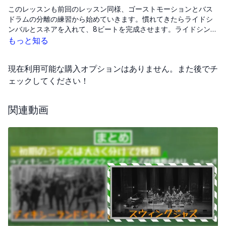
このレッスンも前回のレッスン同様、ゴーストモーションとバス
ドラムの分離の練習から始めていきます。慣れてきたらライドシ
ンバルとスネアを入れて、8ビートを完成させます。ライドシンバ
ルとゴーストモーションは同じ8分音符なのでずれないように注意
もっと知る
して練習しながら、最終的にはリズムの核であるバスドラムとス
ネアをよく耳で聴いて、リズムを体で感じてください。
現在利用可能な購入オプションはありません。また後でチ
ェックしてください！
関連動画