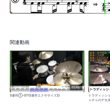
関連動画
01:46
5連符①-07(5連符エクササイズ2)
トラディッシ
ャチャのデモ演