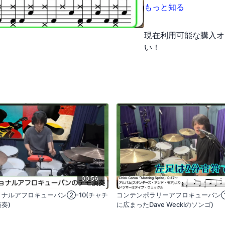
終目標です。
もっと知る
現在利用可能な購入オ
い！
00:56
ョナルアフロキューバン②-10(チャチ
コンテンポラリーアフロキューバン①
奏)
に広まったDave Wecklのソンゴ)