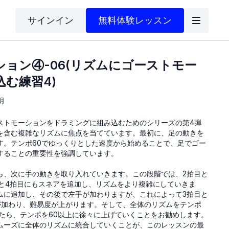
サインイン
無料体験レッスン
ション④-06(リズムにゴーストモー
む練習4)
明
トモーションをドラミングに組み込むためのシリーズの第4弾
を含む複雑なリズムに焦点を当てています。最初に、足の動きを
す。テンポ60でゆっくりとした速度から始めることで、足でゴー
することの重要性を強調しています。
、次に手の動きを取り入れていきます。この段階では、2拍目と
目と4拍目にもスネアを追加し、リズムをより複雑にしていきま
ムに追加し、その後で左手が加わりますが、これによって3拍目と
が加わり、難易度が上がります。そして、全体のリズムをテンポ
きたら、テンポを60以上に徐々に上げていくことをお勧めします。
ムーズに全体のリズムに統合していくことが、このレッスンの最