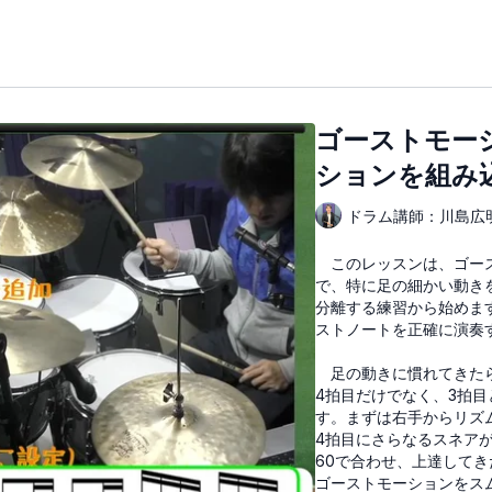
ゴーストモー
ションを組み込
ドラム講師：川島広
このレッスンは、ゴース
で、特に足の細かい動き
分離する練習から始めま
ストノートを正確に演奏
足の動きに慣れてきたら
4拍目だけでなく、3拍
す。まずは右手からリズ
4拍目にさらなるスネア
60で合わせ、上達して
ゴーストモーションをス