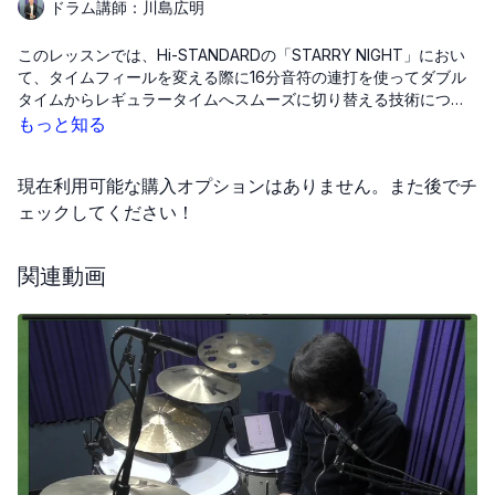
ドラム講師：川島広明
このレッスンでは、Hi-STANDARDの「STARRY NIGHT」におい
て、タイムフィールを変える際に16分音符の連打を使ってダブル
タイムからレギュラータイムへスムーズに切り替える技術につい
て学びます。1小節にわたる16分音符の連打を用いることで、違和
もっと知る
感なくテンポの変更を行う方法が紹介されています。さらに、プ
ロのミュージシャンがどのように異なるテンポ間の遷移を扱って
現在利用可能な購入オプションはありません。また後でチ
いるかを、多様な音楽を聴くことで理解し、自分に合った、かっ
こいいと思えるフィルインを選んで使うことの重要性が強調され
ェックしてください！
ています。
関連動画