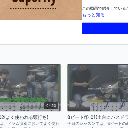
この動画で紹介している
と思います。
もっと知る
このレッスンで取り上げている
ムの楽譜はこちらからダ
https://store.piascore.
04:53
-02(よく使われる頭打ち)
8ビート①-01(土台にバスト
は、ドラム演奏においてよく使わ
今日のレッスンでは、8ビートの