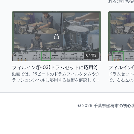
れる頭打ち技
第2のパター
イミングが強
マスターする
ムをしっかり
す。
04:02
フィルイン①-03(ドラムセットに応用2)
フィルイン①
動画では、16ビートのドラムフィルをタムやク
ドラムセット
ラッシュシンバルに応用する技術を解説してい
で、右右左の
ます。特に、左手のダウンストロークや右手の
されている
位置調整が重要です。
© 2026 千葉県船橋市の初