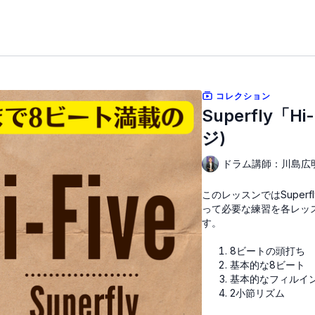
コレクション
Superfly「
ジ)
ドラム講師：川島広
このレッスンではSuperf
って必要な練習を各レッ
す。
8ビートの頭打ち
基本的な8ビート
基本的なフィルイ
2小節リズム