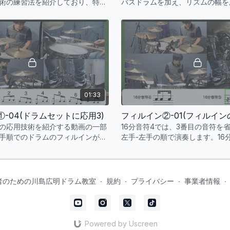
術の練習法を紹介しており、特に
バスドラムを加え、リズムの幅を
ンの同期とバスドラムの正確なタ
スドラムは楽曲の低音と同期し、
調されています。これらの技術を
スが一致するようにします。まず
ことで、激しいロック曲でもリズ
バスドラムで練習し、スネアを加
保つことができるようになりま
ょう。
01:33
-04(ドラムセットに応用3)
の応用技術を紹介する動画の一部
16分音符4では、3番目の音符を
手順でのドラムのフィルインが示
左手-左手の順で演奏します。16
最初の音符を省略し、最初に休符
左手-右手-左手の順で演奏しま
習する際には、右手のドラムステ
た後は約5cmの高さで止めるこ
心者のための川島広明ドラム教室
∙
規約
∙
プライバシー
∙
事業者情報
∙
良いでしょう。
Powered by Uscreen