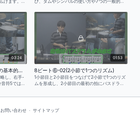
広げます。バ
び、タムやシンバルの使い方や7つの一般的な
ドラムとベー
パターンを紹介しています。特に、体の動きや
ハイハットと
バスドラムのストロークを調整するテクニック
えていきまし
が重要です。
03:24
01:53
フィルイン②-01(フィルインの基本的な2つの形を追加)
8ビート⑥-02(2小節で1つのリズム)
省略し、右手-
1小節目と2小節目をつなげて2小節で1つのリズ
分音符5では、
ムを形成し、2小節目の最初の拍にバスドラム
を置いた後、
を置かないことで、区切りを感じさせず一体感
す。これらを練
を出しています。この手法はロック音楽でよく
ィックを打っ
用いられ、スネアの直後にバスドラムが来る配
とを意識すると
置に注目しながらの練習が推奨されます。
お問い合わせ
∙
サイトマップ