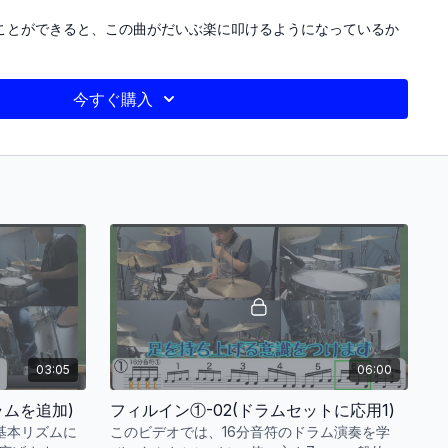
ことができると、この曲がだいぶ楽に叩けるようになっているか
Superfly「Hi-Five」(難易度CCの初心者用アレンジ)のドラ
今すぐ購入
ウンロード購入できます。
com/scores/54476
03:05
06:00
゙ラムを追加)
フィルイン①-02(ドラムセットに応用1)
基本リズムに
このビデオでは、16分音符のドラム演奏を学