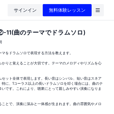
サインイン
無料体験レッスン
②-11(曲のテーマでドラムソロ)
明
ーマをドラムソロで表現する方法を教えます。
っかりと覚えることが大切です。テーマのメロディやリズムを心
ムセット全体で表現します。長い音はシンバル、短い音はスネア
。特に、1コーラス以上の長いドラムソロを叩く場合には、曲のテ
多いです。これにより、聴衆にとって親しみやすい演奏になりま
ることで、演奏に深みと一体感が生まれます。曲の雰囲気やメロ
自分らしいアレンジやフィルを加えて、独自の表現を作り出して