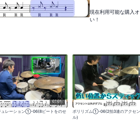
現在利用可能な購入オ
例えば、ビリーズバウン
両方を練習します。他の
い！
表現する練習をすると、
01:01
゙ュレーション①-06(8ビートをのせ
ポリリズム①-06(2拍3連のアクセン
ル)