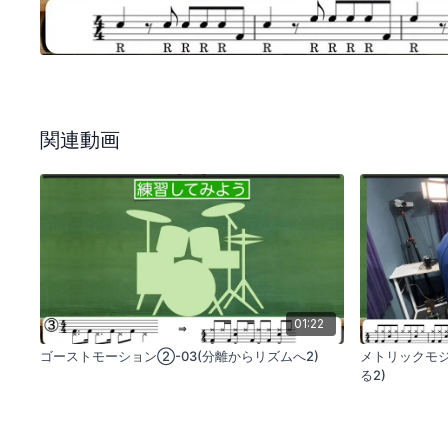
関連動画
01:22
ゴーストモーション②-03(分離からリズムへ2)
メトリックモシ
る2)