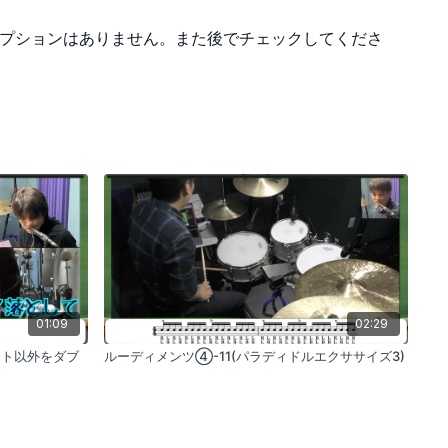
プションはありません。また後でチェックしてくださ
スのような曲を使って、シンプルなパターンと複雑なパターンの
プレイヤーのソロを聞いて、メロディを真似し、それをドラムで
自然と身についていくでしょう。
01:09
02:29
ト以外をダブ
ルーディメンツ④-11(パラディドルエクササイズ3)