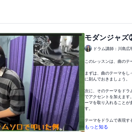
モダンジャズ
ドラム講師：川島広
このレッスンは、曲のテ
まずは、曲のテーマをし
に刻んでおきましょう。
次に、そのテーマをドラ
でアクセントを加えます
ーマを取り入れることが
す。
テーマをドラムで表現す
ディを大切にしながら、
もっと知る
いきましょう。