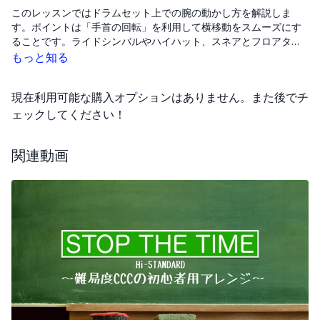
このレッスンではドラムセット上での腕の動かし方を解説しま
す。ポイントは「手首の回転」を利用して横移動をスムーズにす
ることです。ライドシンバルやハイハット、スネアとフロアタム
間の移動などで、速いテンポでは動きを小さくし、手首を痛めな
もっと知る
いよう回転を加えて対応します。手首が回しにくい場合は、肘を
伸ばした状態でスティックをプロペラのように回す練習から始
現在利用可能な購入オプションはありません。また後でチ
め、慣れたら指先で扇状に振る練習に進みます。さらにモーラ
ー・トリプレッツを使った6連符の応用練習として、ライドからタ
ェックしてください！
ム、ライドからフロアタムへのフレーズを練習。前半・後半を分
けて取り組み、最後に繋げて2拍分の6連符を完成させます。右手
関連動画
のみの予備練習で手首の中心を意識することも重要です。