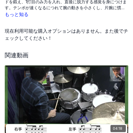
ドを鍛え、1打目のみ力を入れ、直後に脱力する感覚を身につけま
す。テンポが速くなるにつれて腕の動きを小さくし、片腕に慣れ
たら両手を組み合わせ、3～6打目をリバウンドで挟み込むように
もっと知る
打つ練習へ進みます。さらに両手の動きを微調整しながら安定さ
せます。最後にドラムセット上での応用として、横移動を意識し
現在利用可能な購入オプションはありません。また後でチ
手首の回転を使って指先で持ちながら脱力して叩きます。手首を
中心に据え、スティックの長さを活かして回転させることが重要
ェックしてください！
です。練習を続ければ通常では考えられないスピードで叩けるよ
うになり、多彩な応用が可能となります。習得に時間はかかりま
関連動画
すが、大きな効果が得られる奏法です。
04:18