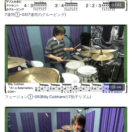
02:02
7連符①-03(7連符のグルーピング)
02:06
フュージョン①-05(Billy Cobhamの7拍子リズム)