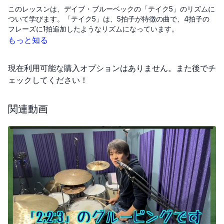
このレッスンは、デイブ・ブルーベックの「テイク5」のリズムに
ついて学びます。「テイク5」は、5拍子が特徴の曲で、4拍子の
フレーズに1拍追加したようなリズムになっています。
もっと知る
まずは右手、右足、左足だけで練習し、左手は後から追加しま
す。最初は4拍を叩き、最後に3連符を追加するイメージで練習し
現在利用可能な購入オプションはありません。また後でチ
ましょう。
ェックしてください！
この方法で「テイク5」の独特な5拍子リズムを習得できます。音
楽をかけながら練習すると、より理解しやすいです。
関連動画